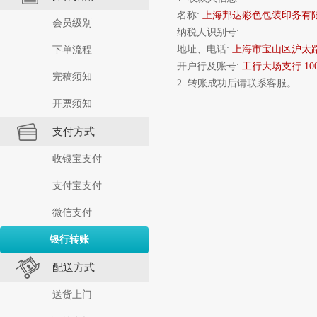
名称:
上海邦达彩色包装印务有
会员级别
纳税人识别号:
地址、电话:
上海市宝山区沪太路2
下单流程
开户行及账号:
工行大场支行 10012
完稿须知
2. 转账成功后请联系客服。
开票须知
支付方式
收银宝支付
支付宝支付
微信支付
银行转账
配送方式
送货上门